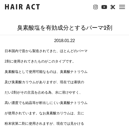
tog
nav
臭素酸塩を有効成分とするパーマ2剤
2018.01.22
日本国内で昔から製造されてきた、ほとんどのパーマ
2剤に使用されてきたものがこのタイプです。
臭素酸塩として使用可能なものは、臭素酸ナトリウム
及び臭素酸カリウムがありますが、現在では液状の
だい2剤がその主流を占める為、水に溶けやすく、
高い濃度でも結晶等が析出しにくい臭素酸ナトリウム
が使用されています。なお臭素酸カリウムは、主に
粉末状第二剤に使用されますが、現在では見かける