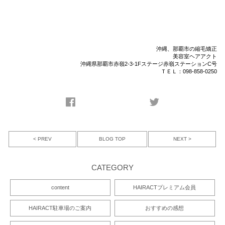
沖縄、那覇市の縮毛矯正
美容室ヘアアクト
沖縄県那覇市赤嶺2-3-1Fステージ赤嶺ステーションC号
ＴＥＬ：098-858-0250
< PREV
NEXT >
BLOG TOP
CATEGORY
content
HAIRACTプレミアム会員
HAIRACT駐車場のご案内
おすすめの感想