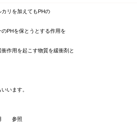
カリを加えてもPHの
一のPHを保とうとする作用を
緩衝作用を起こす物質を緩衝剤と
もいいます。
用 参照