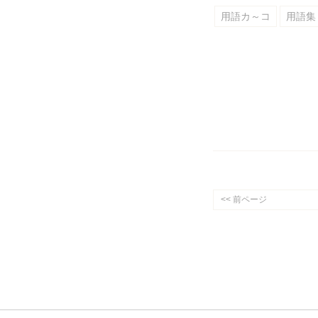
用語カ～コ
用語集
<< 前ページ