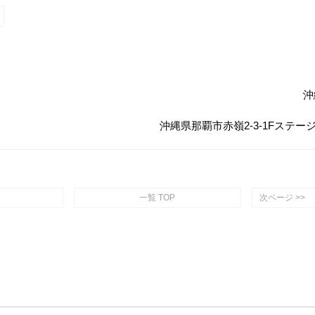
沖
沖縄県那覇市赤嶺2-3-1Fステ
一覧 TOP
次ページ >>