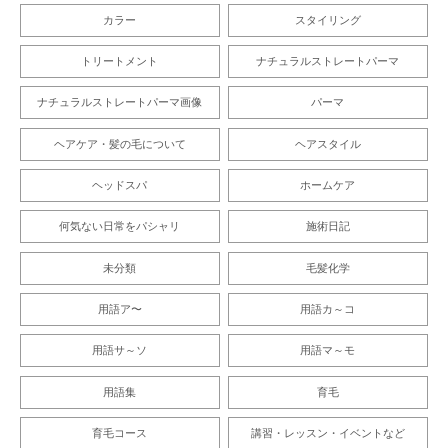
カラー
スタイリング
トリートメント
ナチュラルストレートパーマ
ナチュラルストレートパーマ画像
パーマ
ヘアケア・髪の毛について
ヘアスタイル
ヘッドスパ
ホームケア
何気ない日常をパシャリ
施術日記
未分類
毛髪化学
用語ア〜
用語カ～コ
用語サ～ソ
用語マ～モ
用語集
育毛
育毛コース
講習・レッスン・イベントなど