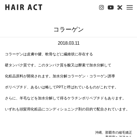
tog
nav
コラーゲン
2018.03.11
コラーゲンは皮膚や腱、軟骨などに繊維状に存在する
硬タンパク質です。このタンパク質を酸又は酵素で加水分解して
化粧品原料が開発されます。加水分解コラーゲン・コラーゲン誘導
ポリペプチド、あるいは略してPPTと呼ばれているものがこれです。
さらに、羊毛などを加水分解して得るケラチンポリペプチドもあります。
いずれも頭髪用化粧品にコンディショニング剤の目的で配合されています。
沖縄、那覇市の縮毛矯正