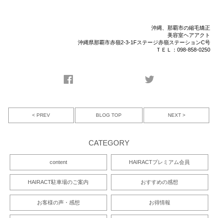
沖縄、那覇市の縮毛矯正
美容室ヘアアクト
沖縄県那覇市赤嶺2-3-1Fステージ赤嶺ステーションC号
ＴＥＬ：098-858-0250
< PREV
NEXT >
BLOG TOP
CATEGORY
content
HAIRACTプレミアム会員
HAIRACT駐車場のご案内
おすすめの感想
お客様の声・感想
お得情報