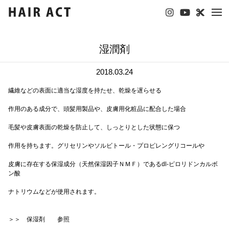
tog
nav
湿潤剤
2018.03.24
繊維などの表面に適当な湿度を持たせ、乾燥を遅らせる
作用のある成分で、頭髪用製品や、皮膚用化粧品に配合した場合
毛髪や皮膚表面の乾燥を防止して、しっとりとした状態に保つ
作用を持ちます。グリセリンやソルビトール・プロピレングリコールや
皮膚に存在する保湿成分（天然保湿因子ＮＭＦ）であるdl-ピロリドンカルボ
ン酸
ナトリウムなどが使用されます。
＞＞ 保湿剤 参照