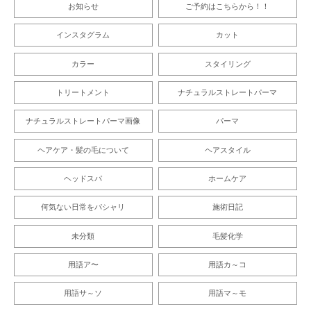
お知らせ
ご予約はこちらから！！
インスタグラム
カット
カラー
スタイリング
トリートメント
ナチュラルストレートパーマ
ナチュラルストレートパーマ画像
パーマ
ヘアケア・髪の毛について
ヘアスタイル
ヘッドスパ
ホームケア
何気ない日常をパシャリ
施術日記
未分類
毛髪化学
用語ア〜
用語カ～コ
用語サ～ソ
用語マ～モ