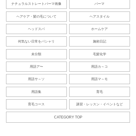
ナチュラルストレートパーマ画像
パーマ
ヘアケア・髪の毛について
ヘアスタイル
ヘッドスパ
ホームケア
何気ない日常をパシャリ
施術日記
未分類
毛髪化学
用語ア〜
用語カ～コ
用語サ～ソ
用語マ～モ
用語集
育毛
育毛コース
講習・レッスン・イベントなど
CATEGORY TOP