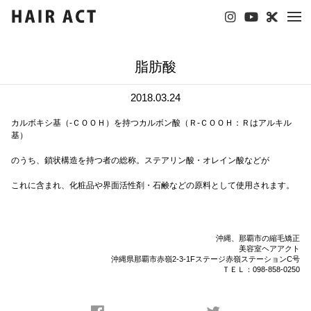
tog
nav
脂肪酸
2018.03.24
カルボキシ基（-ＣＯＯＨ）を持つカルボン酸（Ｒ-ＣＯＯＨ：Ｒはアルキル
基）
のうち、鎖状構造を持つ者の総称。ステアリン酸・オレイン酸などが
これに含まれ、化粧品や界面活性剤・石鹸などの原料として使用されます。
沖縄、那覇市の縮毛矯正
美容室ヘアアクト
沖縄県那覇市赤嶺2-3-1Fステージ赤嶺ステーションC号
ＴＥＬ：098-858-0250