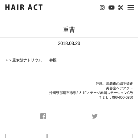
tog
nav
重曹
2018.03.29
＞＞重炭酸ナトリウム 参照
沖縄、那覇市の縮毛矯正
美容室ヘアアクト
沖縄県那覇市赤嶺2-3-1Fステージ赤嶺ステーションC号
ＴＥＬ：098-858-0250