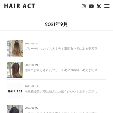
tog
nav
2021年9月
2021.09.24
ブリーチしていても大丈夫！那覇市小禄にある美容室ヘアアクトにご相談下さい＾＾
2021.09.21
他店でお断りされたブリーチ毛のお客様。毛先までストレートで毎日のお手入れが楽になりました！！
2021.09.18
小規模企業共済は加入したほうがいい！上手く活用しましょう＾＾
2021.09.09