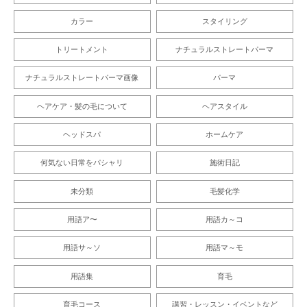
カラー
スタイリング
トリートメント
ナチュラルストレートパーマ
ナチュラルストレートパーマ画像
パーマ
ヘアケア・髪の毛について
ヘアスタイル
ヘッドスパ
ホームケア
何気ない日常をパシャリ
施術日記
未分類
毛髪化学
用語ア〜
用語カ～コ
用語サ～ソ
用語マ～モ
用語集
育毛
育毛コース
講習・レッスン・イベントなど