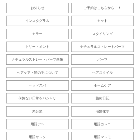
お知らせ
ご予約はこちらから！！
インスタグラム
カット
カラー
スタイリング
トリートメント
ナチュラルストレートパーマ
ナチュラルストレートパーマ画像
パーマ
ヘアケア・髪の毛について
ヘアスタイル
ヘッドスパ
ホームケア
何気ない日常をパシャリ
施術日記
未分類
毛髪化学
用語ア〜
用語カ～コ
用語サ～ソ
用語マ～モ